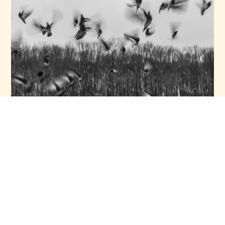
Retreat-Paket
Das Paket beinhaltet 7 Nächte in einer schönen Unterkunft,
tägliche Yoga- und Surfkurse, gesunde Mahlzeiten und die
Möglichkeit, an verschiedenen Aktivitäten teilzunehmen. Erlebe
die perfekte Mischung aus Abenteuer und Entspannung.
mehr lesen
Das Paket beinhaltet 7 Nächte in einer schönen Unterkunft,