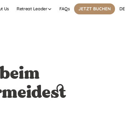
t Us
FAQs
Retreat Leader
JETZT BUCHEN
DE
 beim
rmeidest